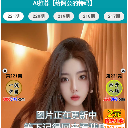
AI推荐【给阿公的特码】
221期
220期
219期
218期
217期
✖️
✖️
第
221
期
第
221
期