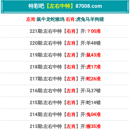
特彩吧
【左右中特】
87008.com
左肖
:鼠牛龙蛇猴鸡
右肖
:虎兔马羊狗猪
221期:左右中特【
右
肖
】开:
？00准
220期:左右中特【
左
肖
】开:羊48错
219期:左右中特【
左
肖
】开:
鼠43准
218期:左右中特【
右
肖
】开:
虎17准
217期:左右中特【
左
肖
】开:
蛇26准
216期:左右中特【
左
肖
】开:马37错
215期:左右中特【
右肖
】开:蛇14错
214期:左右中特【
右肖
】开:
兔04准
213期:左右中特【
左
肖
】开:
猴35准