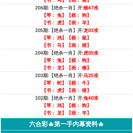
【书： 马】【画： 猪】
206期:【绝杀一肖】开:
猴47准
【琴： 兔】【棋： 狗】
【书： 虎】【画： 羊】
205期:【绝杀一肖】开:
龙03准
【琴： 鸡】【棋： 鼠】
【书： 马】【画： 猪】
204期:【绝杀一肖】开:
虎05准
【琴： 兔】【棋： 狗】
【书： 龙】【画： 猴】
203期:【绝杀一肖】开:
马25准
【琴： 蛇】【棋： 牛】
【书： 虎】【画： 猪】
202期:【绝杀一肖】开:
兔40准
【琴： 鸡】【棋： 狗】
【书： 龙】【画： 羊】
六合彩🔥第一手内幕资料🔥