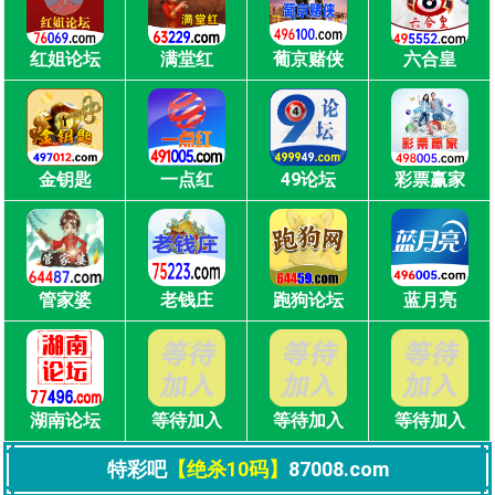
红姐论坛
满堂红
葡京赌侠
六合皇
金钥匙
一点红
49论坛
彩票赢家
管家婆
老钱庄
跑狗论坛
蓝月亮
湖南论坛
等待加入
等待加入
等待加入
特彩吧
【绝杀10码】
87008.com