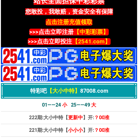
站长全面担保中彩彩票
您敢投，我敢赔，资金安全有保障
点击注册充值领取
>>>点击立即注册
【中彩彩票】
>>>点击立即投注
【2541.com】
特彩吧
【大小中特】
87008.com
01——24
小
25——49
大
222期:大小中特【
更新中
】开:
？00准
221期:大小中特【
小小小
】开:
？00准