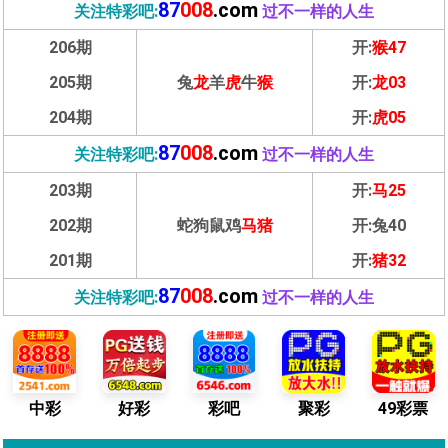
87
008
.com
关注特彩吧:
过不一样的人生
206期
开:
猴47
205期
兔
龙
羊
虎
牛
猴
开:
龙03
204期
开:
虎05
87
008
.com
关注特彩吧:
过不一样的人生
203期
开:
马25
202期
蛇狗鼠鸡
马猪
开:兔40
201期
开:
猪32
87
008
.com
关注特彩吧:
过不一样的人生
中彩
好彩
彩吧
聚彩
49彩票