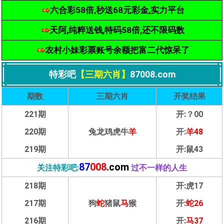
六合彩58倍,秒送68元彩金,实力平台
天阿,纯粹送钱,特码58倍,还不限码数
农村小妹彩票账号余额把富二代惊呆了
特彩吧
【三期六肖】
87008.com
期数
三期六肖
开奖结果
221期
开:？00
220期
兔龙鸡虎牛
羊
开:
羊48
219期
开:鼠43
87
008
.com
关注特彩吧:
过不一样的人生
218期
开:虎17
217期
狗
蛇
猪鼠
马
猴
开:
蛇26
216期
开:
马37