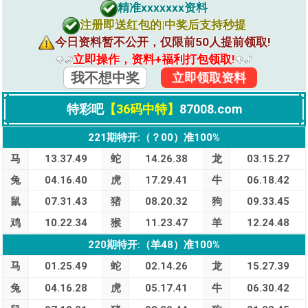
精准xxxxxxx资料
注册即送红包的|中奖后支持秒提
今日资料暂不公开，仅限前50人提前领取!
立即操作，资料+福利打包领取!
我不想中奖
立即领取资料
特彩吧
【36码中特】
87008.com
221期特开:（？00）准100%
马
13.37.49
蛇
14.26.38
龙
03.15.27
兔
04.16.40
虎
17.29.41
牛
06.18.42
鼠
07.31.43
猪
08.20.32
狗
09.33.45
鸡
10.22.34
猴
11.23.47
羊
12.24.48
220期特开:（羊48）准100%
马
01.25.49
蛇
02.14.26
龙
15.27.39
兔
04.16.28
虎
05.17.41
牛
06.30.42