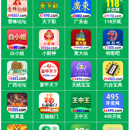
雷锋论坛
天下彩
广东会
118开奖
白小姐
小财神
黄大仙
特彩吧
广西论坛
富甲天下
天线宝宝
六合宝典
铁算盘
五福临门
王中王
495开奖