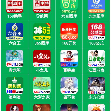
168助手
导航网
六合图库
九龙图库
六合王
365图库
168开奖
168公式
青龙阁
小鱼儿
百晓生
江西老表
澳利澳
六彩之家
四不像
东方心经