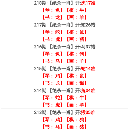
218期:【绝杀一肖】开:
虎17准
【琴： 兔】【棋： 牛】
【书： 龙】【画： 羊】
217期:【绝杀一肖】开:蛇26错
【琴： 蛇】【棋： 鼠】
【书： 虎】【画： 猪】
216期:【绝杀一肖】开:马37错
【琴： 兔】【棋： 狗】
【书： 马】【画： 羊】
215期:【绝杀一肖】开:
蛇14准
【琴： 鸡】【棋： 鼠】
【书： 龙】【画： 猴】
214期:【绝杀一肖】开:
兔04准
【琴： 蛇】【棋： 牛】
【书： 虎】【画： 羊】
213期:【绝杀一肖】开:
猴35准
【琴： 鸡】【棋： 狗】
【书： 马】【画： 猪】