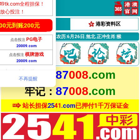
送
58
元
2541
元
中彩彩票由49图库849tk.com
请广大彩民放心投注！
澳彩资料区
港彩资料区
彩票（
2541.com
）特码
向本站押付1000万资
点击注册首存100元到账2
今:8月8日.
星期六.
农历:6月26日.煞北.正冲生肖:猴
必备！点击免费开户
PA视讯
点击投注
点击投注
送2541元
20009
.com
20009
捕鱼游戏
点击投注
点击投注
不再提醒
20009
.com
20009
87
008
.com
牢记：
博彩必备！值得选择！真正的大额
87
008
.com
牢记：
站长担保
25
41
.com
已押付1千万保证金