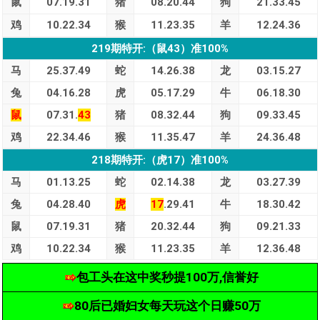
鼠
07.19.31
猪
08.20.44
狗
21.33.45
鸡
10.22.34
猴
11.23.35
羊
12.24.36
219期特开:（鼠43）准100%
马
25.37.49
蛇
14.26.38
龙
03.15.27
兔
04.16.28
虎
05.17.29
牛
06.18.30
鼠
07.31.
43
猪
08.32.44
狗
09.33.45
鸡
22.34.46
猴
11.35.47
羊
24.36.48
218期特开:（虎17）准100%
马
01.13.25
蛇
02.14.38
龙
03.27.39
兔
04.28.40
虎
17
.29.41
牛
18.30.42
鼠
07.19.31
猪
20.32.44
狗
09.21.33
鸡
10.22.34
猴
11.23.35
羊
12.36.48
包工头在这中奖秒提100万,信誉好
80后已婚妇女每天玩这个日赚50万