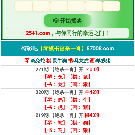
🎲 开始摇奖
2541.com
，与你同行的幸运之门！
特彩吧
【琴棋书画杀一肖】
87008.com
琴
:鸡兔蛇
棋
:鼠牛狗
书
:马龙虎
画
:羊猴猪
221期:【绝杀一肖】开:
？00准
【琴： 兔】【棋： 鼠】
【书： 龙】【画： 猴】
220期:【绝杀一肖】开:
羊48准
【琴： 鸡】【棋： 牛】
【书： 虎】【画： 猪】
219期:【绝杀一肖】开:
鼠43准
【琴： 蛇】【棋： 狗】
【书： 马】【画： 猴】