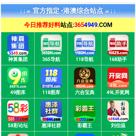
↓↓≌ 官方指定 •
港澳综合站点 ≌↓↓
今日推荐好料
站点:
365
4949
.COM
神算集团
365导航
118导航
168助手
49图库
118图库
六合宝典
49L开奖网
58彩论坛
惠泽社群
彩霸王
刘伯温