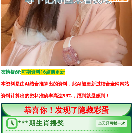
友情提醒:
每期资料16点前更新
本资料是由AI结合推算出的资料，此AI被更新过结合全网网站
资料计算出的资料准确率高达99%，跟到就是赚到！
恭喜你！发现了隐藏彩蛋
***
期生肖摇奖
当天只可摇一次